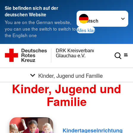
Sie befinden sich auf der
Sprache wechseln zu
deutschen Website
You are on the German website,
you can use the switch to switch to
Alles klar
the English one
DRK Kreisverband
Glauchau e.V.
Kinder, Jugend und Familie
Kinder, Jugend und
Familie
Kindertageseinrichtung