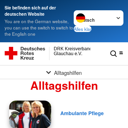
Sie befinden sich auf der
Sprache wechseln zu
deutschen Website
You are on the German website,
you can use the switch to switch to
Alles klar
the English one
DRK Kreisverband
Glauchau e.V.
Alltagshilfen
Alltagshilfen
Ambulante Pflege