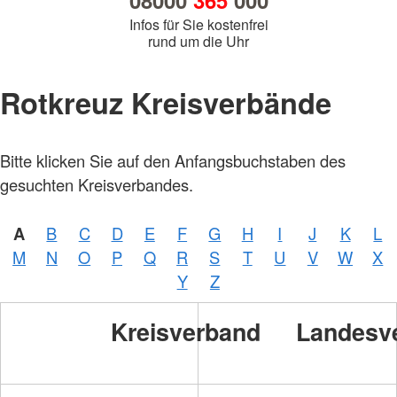
08000
365
000
Infos für Sie kostenfrei
rund um die Uhr
Rotkreuz Kreisverbände
Bitte klicken Sie auf den Anfangsbuchstaben des
gesuchten Kreisverbandes.
A
B
C
D
E
F
G
H
I
J
K
L
M
N
O
P
Q
R
S
T
U
V
W
X
Y
Z
Kreisverband
Landesv