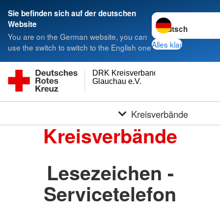
Sie befinden sich auf der deutschen
Sprache wechseln 
Website
You are on the German website, you can
Alles klar
use the switch to switch to the English one
DRK Kreisverband
Glauchau e.V.
Kreisverbände
Kreisverbände
Lesezeichen -
Servicetelefon