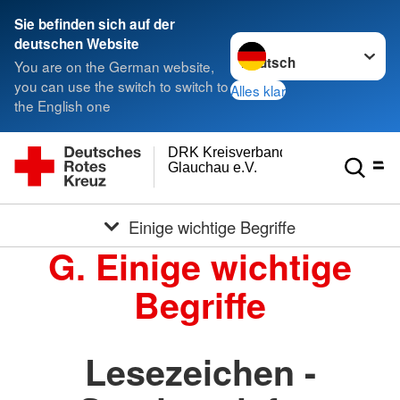
Sie befinden sich auf der
Sprache wechseln zu
deutschen Website
You are on the German website,
you can use the switch to switch to
Alles klar
the English one
DRK Kreisverband
Glauchau e.V.
Einige wichtige Begriffe
G. Einige wichtige
Begriffe
Lesezeichen -