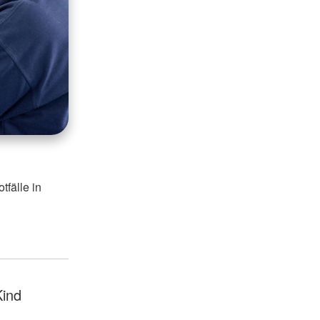
tfälle in
Kind