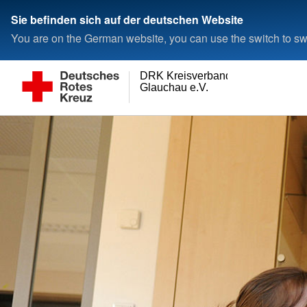
Sie befinden sich auf der deutschen Website
You are on the German website, you can use the switch to swi
DRK Kreisverband
Glauchau e.V.