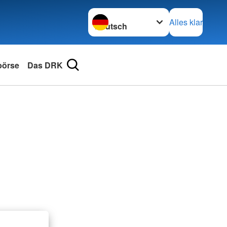
Sprache wechseln zu
Alles klar
börse
Das DRK