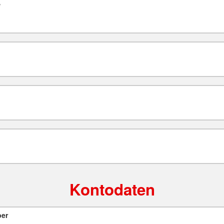
*
Kontodaten
ber