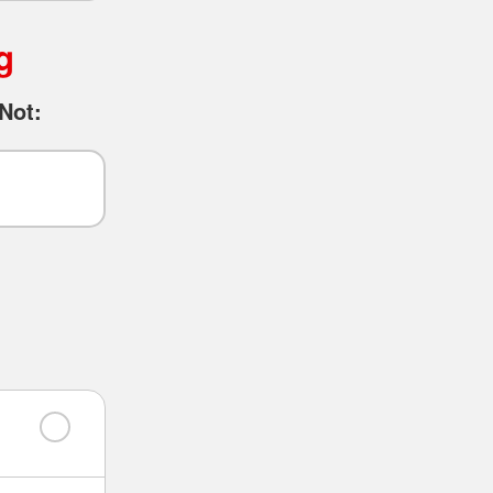
g
Not: