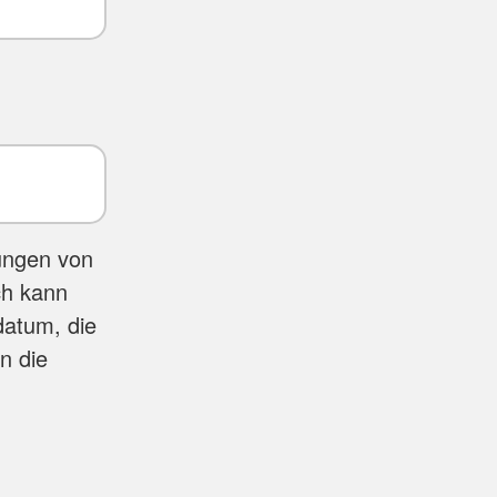
ungen von
ch kann
datum, die
n die