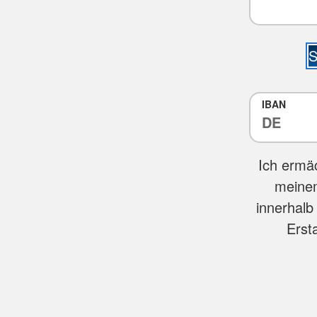
S
IBAN
Ich ermä
meinem
innerhalb
Erst