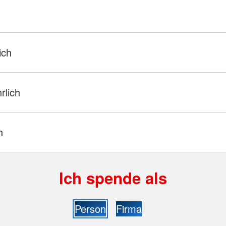
ich
hrlich
h
Ich spende als
Person
Firma